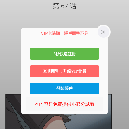
第 67 话
VIP卡過期，賬戶閱幣不足
3秒快速註冊
充值閱幣，升級VIP會員
登陸賬戶
本內容只免費提供小部分試看