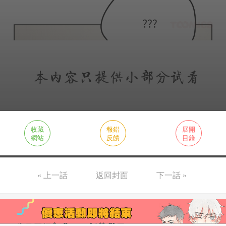
收藏
報錯
展開
網站
反饋
目錄
« 上一話
返回封面
下一話 »